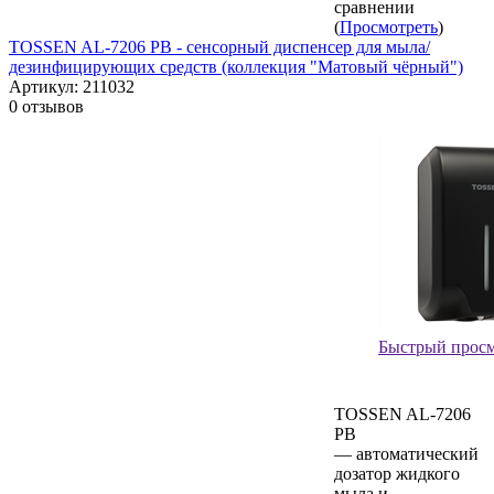
сравнении
(
Просмотреть
)
TOSSEN AL-7206 PB - сенсорный диспенсер для мыла/
дезинфицирующих средств (коллекция "Матовый чёрный")
Артикул:
211032
0 отзывов
Быстрый прос
TOSSEN AL-7206
PB
— автоматический
дозатор жидкого
мыла и