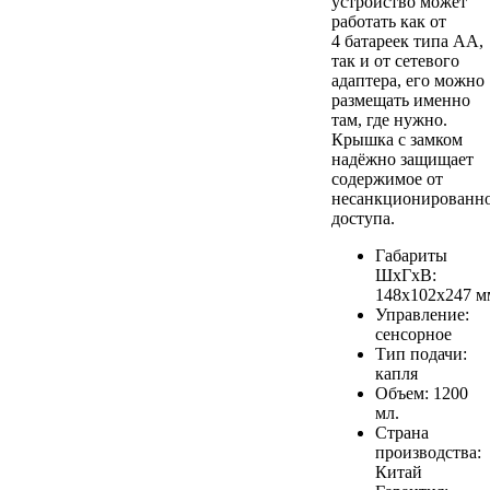
устройство может
работать как от
4 батареек типа АА,
так и от сетевого
адаптера, его можно
размещать именно
там, где нужно.
Крышка с замком
надёжно защищает
содержимое от
несанкционированн
доступа.
Габариты
ШхГхВ:
148х102х247 м
Управление:
сенсорное
Тип подачи:
капля
Объем: 1200
мл.
Страна
производства:
Китай