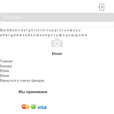
0
Все
0-9
a
b
c
d
e
f
g
h
i
j
k
l
m
n
o
p
q
r
s
t
u
v
w
x
y
z
а
б
в
г
д
е
ё
ж
з
и
й
к
л
м
н
о
п
р
с
т
у
ф
х
ц
ч
ш
щ
э
ю
я
Ettore
Главная
Бренды
Ettore
Ettore
Вернуться к списку брендов
Мы принимаем