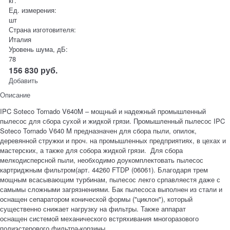
кг.
Ед. измерения:
шт
Страна изготовителя:
Италия
Уровень шума, дБ:
78
156 830
руб.
Добавить
Описание
IPC Soteco Tornado V640M – мощный и надежный промышленный
пылесос для сбора сухой и жидкой грязи. Промышленный пылесос IPC
Soteco Tornado V640 M предназначен для сбора пыли, опилок,
деревянной стружки и проч. на промышленных предприятиях, в цехах и
мастерских, а также для собора жидкой грязи. Для сбора
мелкодисперсной пыли, необходимо доукомплектовать пылесос
картриджным фильтром(арт. 44260 FTDP (06061). Благодаря трем
мощным всасывающим турбинам, пылесос лекго српавляестя даже с
самымы сложными загрязнениями. Бак пылесоса выполнен из стали и
оснащен сепаратором конической формы ("циклон"), который
существенно снижает нагрузку на фильтры. Также аппарат
оснащен системой механического встряхивания многоразового
полиэстерового фильтра-корзины.